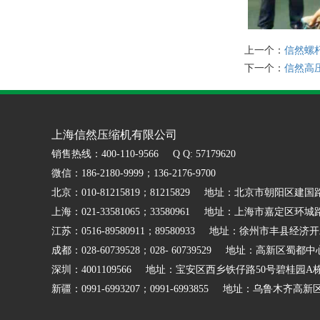
上一个：
信然螺
下一个：
信然高
上海信然压缩机有限公司
销售热线：400-110-9566 Q Q: 57179620
微信：186-2180-9999；136-2176-9700
北京：010-81215819；81215829 地址：北京市朝阳区建国
上海：021-33581065；33580961 地址：上海市嘉定区环城路
江苏：0516-89580911；89580933 地址：徐州市丰县经济
成都：028-60739528；028- 60739529 地址：高新区蜀都中
深圳：4001109566 地址：宝安区西乡铁仔路50号碧桂园A
新疆：0991-6993207；0991-6993855 地址：乌鲁木