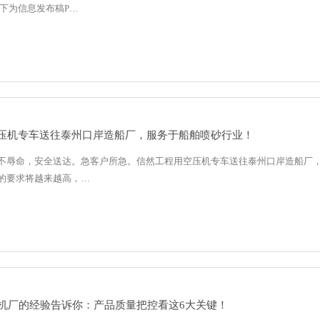
以下为信息发布稿P…
压机专车送往泰州口岸造船厂，服务于船舶喷砂行业！
不辱命，安全送达。急客户所急。信然工程用空压机专车送往泰州口岸造船厂
的要求将越来越高，…
压机厂的经验告诉你：产品质量把控看这6大关键！