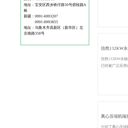
地址：宝安区西乡铁仔路50号碧桂园A
栋
新疆：0991-6993207
0991-6993855
地址：乌鲁木齐高新区（新市区）北
京南路358号
信然132K
信然132KW
已经被广泛应用
离心压缩机喘
介绍了离心压缩