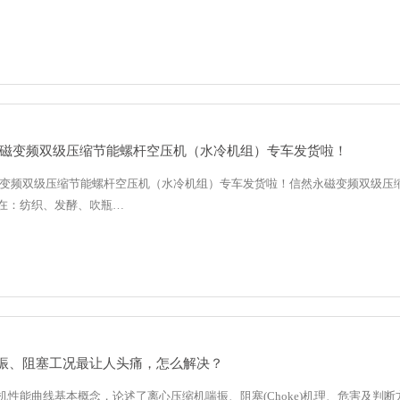
W永磁变频双级压缩节能螺杆空压机（水冷机组）专车发货啦！
永磁变频双级压缩节能螺杆空压机（水冷机组）专车发货啦！信然永磁变频双级压缩
在：纺织、发酵、吹瓶…
振、阻塞工况最让人头痛，怎么解决？
机性能曲线基本概念，论述了离心压缩机喘振、阻塞(Choke)机理、危害及