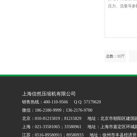
压力、流量等参
总数：1177
上海信然压缩机有限公司
销售热线：400-110-9566 Q Q: 57179620
微信：186-2180-9999；136-2176-9700
北京：010-81215819；81215829 地址：北京市朝阳区建国
上海：021-33581065；33580961 地址：上海市嘉定区环城路
江苏：0516-89580911；89580933 地址：徐州市丰县经济