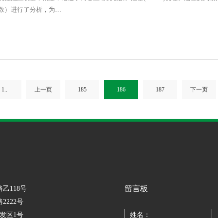
数）进行了分析，为…
1..
上一页
185
186
187
下一页
留言板
路乙118号
2222号
开发区1号