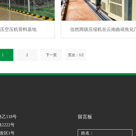
高压空压机骨料基地
信然两级压缩机在云南曲靖焦化
1
2
下一页
页次：1/2
留言板
路乙118号
2222号
开发区1号