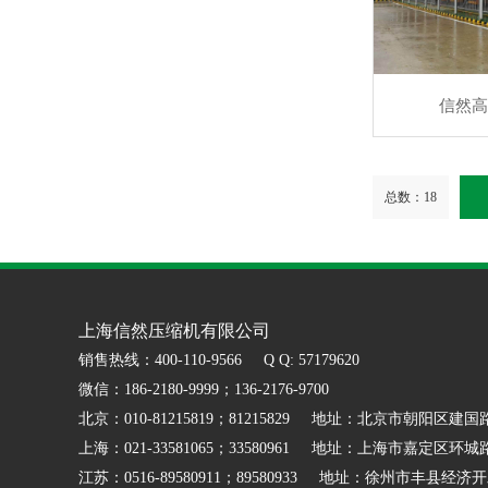
信然
总数：18
上海信然压缩机有限公司
销售热线：400-110-9566 Q Q: 57179620
微信：186-2180-9999；136-2176-9700
北京：010-81215819；81215829 地址：北京市朝阳区建国
上海：021-33581065；33580961 地址：上海市嘉定区环城路
江苏：0516-89580911；89580933 地址：徐州市丰县经济