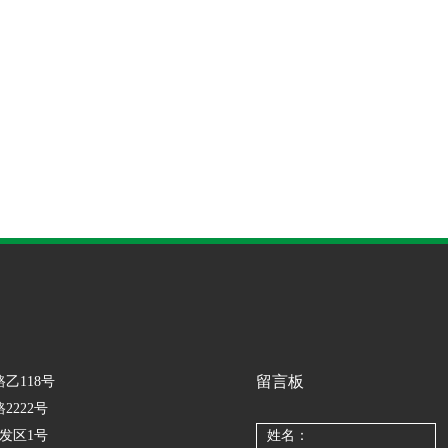
留言板
路乙118号
2222号
开发区1号