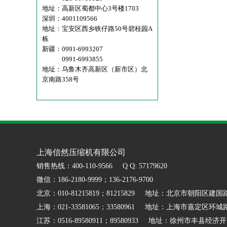
地址：高新区蜀都中心3号楼1703
深圳：4001109566
地址：宝安区西乡铁仔路50号碧桂园A
栋
新疆：0991-6993207
0991-6993855
地址：乌鲁木齐高新区（新市区）北
京南路358号
上海信然压缩机有限公司
销售热线：400-110-9566 Q Q: 57179620
微信：186-2180-9999；136-2176-9700
北京：010-81215819；81215829 地址：北京市朝阳区建国
上海：021-33581065；33580961 地址：上海市嘉定区环城路
江苏：0516-89580911；89580933 地址：徐州市丰县经济